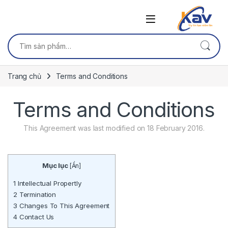
Skip to navigation
Skip to content
Tìm kiếm:
Trang chủ
Terms and Conditions
Terms and Conditions
This Agreement was last modified on 18 February 2016.
Mục lục
[
Ẩn
]
1
Intellectual Propertly
2
Termination
3
Changes To This Agreement
4
Contact Us