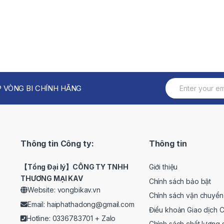
 VÒNG BI CHÍNH HÃNG
Thông tin Công ty:
Thông tin
【Tổng Đại lý】CÔNG TY TNHH
Giới thiệu
THƯƠNG MẠI KAV
Chính sách bảo bật
Website: vongbikav.vn
Chính sách vận chuyển
Email:
haiphathadong@gmail.com
Điều khoản Giao dịch 
Hotline: 0336783701 +
Zalo
Chính sách chất lượng