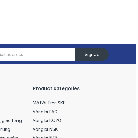
SignUp
Product categories
Mỡ Bôi Trơn SKF
Vòng bi FAG
, giao hàng
Vòng bi KOYO
Chung
Vòng bi NSK
 sản phẩm
Vòng bi NTN