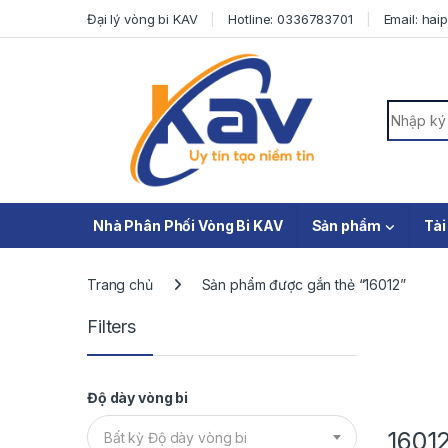
Skip to navigation
Skip to content
Đại lý vòng bi KAV
Hotline: 0336783701
Email: ha
Search f
Nhà Phân Phối Vòng Bi KAV
Sản phẩm
Tài
Trang chủ
Sản phẩm được gắn thẻ “16012”
Filters
Độ dày vòng bi
1601
Bất kỳ Độ dày vòng bi