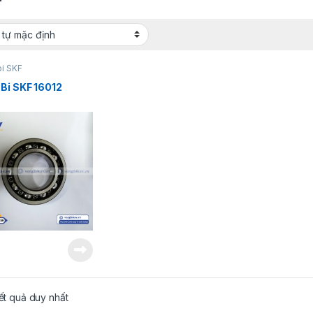
bi SKF
Bi SKF 16012
kết quả duy nhất