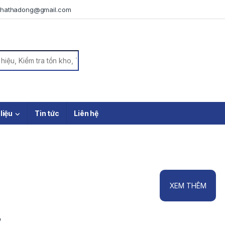
iphathadong@gmail.com
or:
 liệu
Tin tức
Liên hệ
XEM THÊM
2