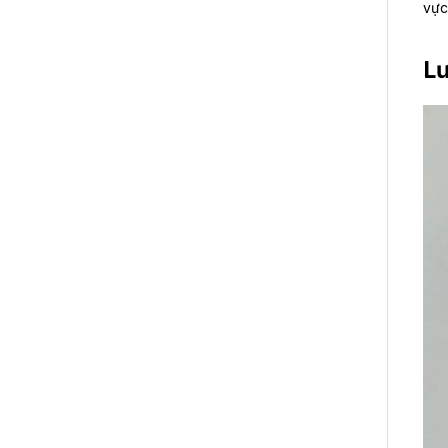
vực
Lư