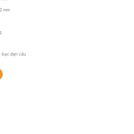
42 mm
g
– bạc đạn cầu