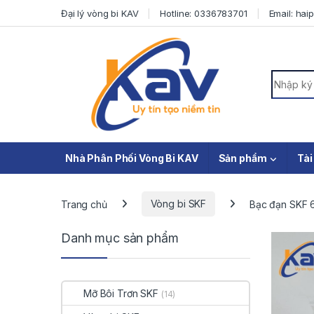
Skip to navigation
Skip to content
Đại lý vòng bi KAV
Hotline: 0336783701
Email: ha
Search f
Nhà Phân Phối Vòng Bi KAV
Sản phẩm
Tài
Trang chủ
Vòng bi SKF
Bạc đạn SKF 
Danh mục sản phẩm
Mỡ Bôi Trơn SKF
(14)