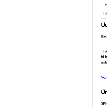
Tr
Hã
Ưu
Bạc
Thi
bi 
nghi
Vòn
Ứn
SKF