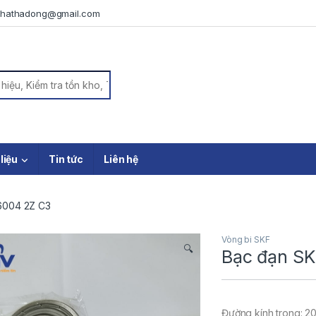
iphathadong@gmail.com
or:
 liệu
Tin tức
Liên hệ
6004 2Z C3
Vòng bi SKF
🔍
Bạc đạn S
Đường kính trong: 2