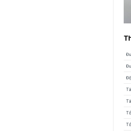
Th
Đư
Đư
Độ
Tả
Tả
Tố
Tố