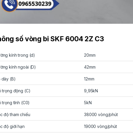
ông số vòng bi SKF 6004 2Z C3
ờng kính trong (d)
20mm
ờng kính ngoài (D)
42mm
 dày (B)
12mm
i trọng động (C)
9,95kN
i trọng tĩnh (C0)
5kN
c độ tham chiếu
38000 vòng/phút
c độ giới hạn
19000 vòng/phút