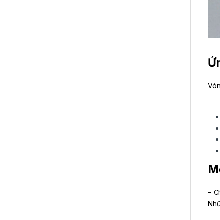
Ứn
Vòn
Mộ
– C
Nhữ