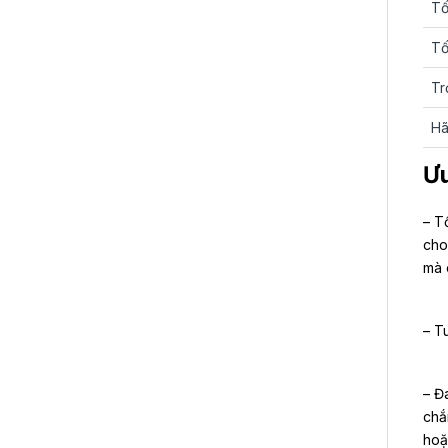
Tố
Tố
Tr
Hã
Ưu
– T
cho
mà 
– T
– Đ
chắ
hoặ