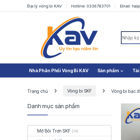
Skip to navigation
Skip to content
Đại lý vòng bi KAV
Hotline: 0336783701
Email: ha
Search f
Nhà Phân Phối Vòng Bi KAV
Sản phẩm
Tài
Trang chủ
Vòng bi SKF
Vòng bi bạc 
Danh mục sản phẩm
Mỡ Bôi Trơn SKF
(14)