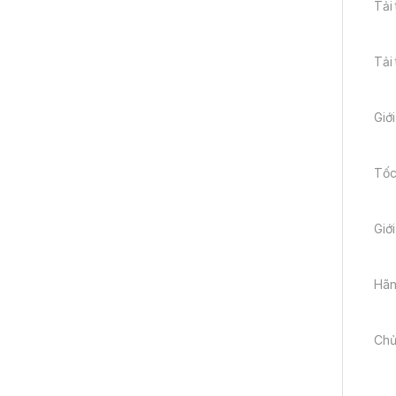
Tải
Tải
Giới
Tốc
Giớ
Hãn
Chủ