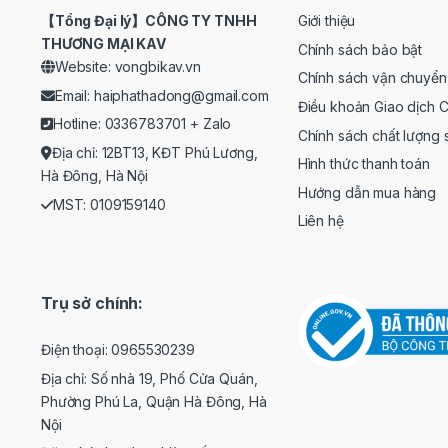
【Tổng Đại lý】CÔNG TY TNHH
Giới thiệu
THƯƠNG MẠI KAV
Chính sách bảo bật
Website: vongbikav.vn
Chính sách vận chuyển
Email:
haiphathadong@gmail.com
Điều khoản Giao dịch 
Hotline: 0336783701 +
Zalo
Chính sách chất lượng
Địa chỉ: 12BT13, KĐT Phú Lương,
Hình thức thanh toán
Hà Đông, Hà Nội
Hướng dẫn mua hàng
MST: 0109159140
Liên hệ
Trụ sở chính:
Điện thoại: 0965530239
Địa chỉ: Số nhà 19, Phố Cửa Quán,
Phường Phú La, Quận Hà Đông, Hà
Nội