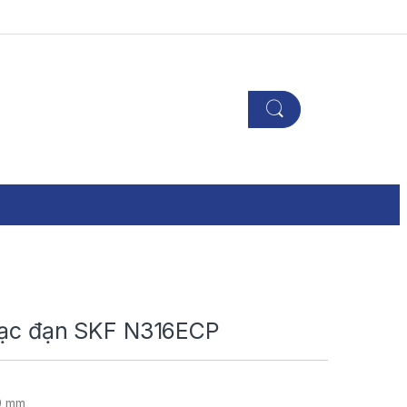
Bạc đạn SKF N316ECP
0 mm