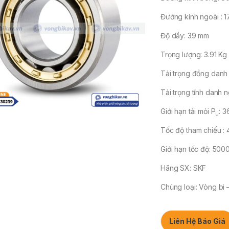
Đường kính ngoài : 
Độ dầy: 39 mm
Trọng lượng: 3.91 Kg
Tải trọng đồng danh
Tải trọng tĩnh danh 
Giới hạn tải mỏi P
: 3
u
Tốc độ tham chiếu : 
Giới hạn tốc độ: 5000
Hãng SX: SKF
Chủng loại: Vòng bi
Liên Hệ Báo Giá