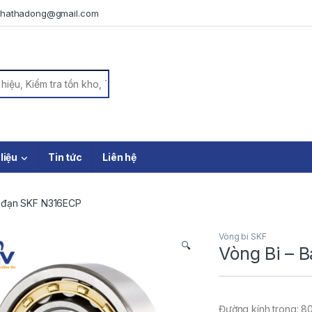
iphathadong@gmail.com
or:
 liệu
Tin tức
Liên hệ
c đạn SKF N316ECP
Vòng bi SKF
🔍
Vòng Bi – 
Đường kính trong: 8