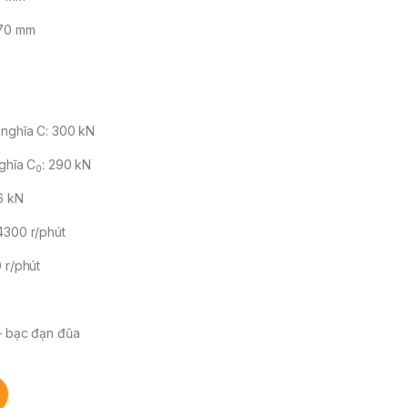
170 mm
 nghĩa C: 300 kN
nghĩa C
: 290 kN
0
6 kN
4300 r/phút
 r/phút
 – bạc đạn đũa