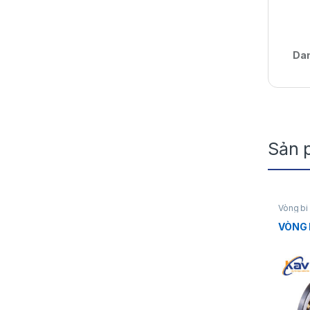
Da
Sản 
Vòng bi
VÒNG 