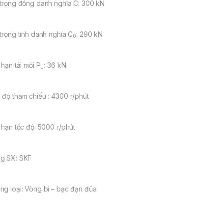
 trọng đồng danh nghĩa C: 300 kN
 trọng tĩnh danh nghĩa C
: 290 kN
0
 hạn tải mỏi P
: 36 kN
u
 độ tham chiếu : 4300 r/phút
i hạn tốc độ: 5000 r/phút
g SX: SKF
ng loại: Vòng bi – bạc đạn đũa