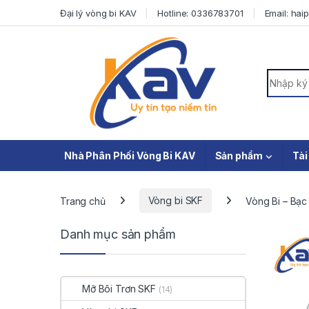
Skip to navigation
Skip to content
Đại lý vòng bi KAV
Hotline: 0336783701
Email: ha
Search f
Nhà Phân Phối Vòng Bi KAV
Sản phẩm
Tài
Trang chủ
Vòng bi SKF
Vòng Bi – Bạ
Danh mục sản phẩm
Mỡ Bôi Trơn SKF
(14)