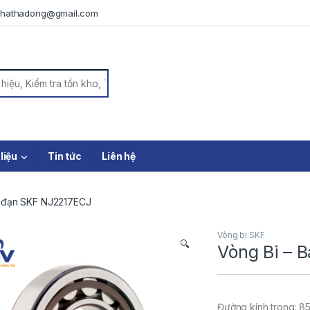
iphathadong@gmail.com
or:
 liệu
Tin tức
Liên hệ
c đạn SKF NJ2217ECJ
Vòng bi SKF
🔍
Vòng Bi – 
Đường kính trong: 8