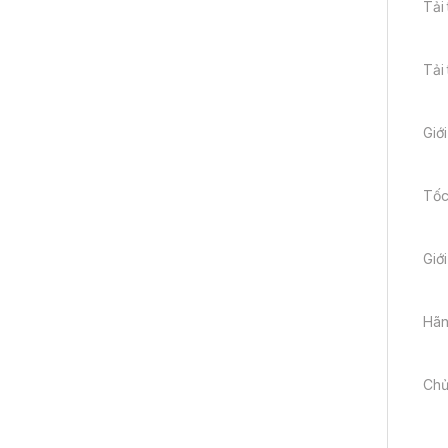
Tải
Tải
Giới
Tốc
Giớ
Hãn
Chủ