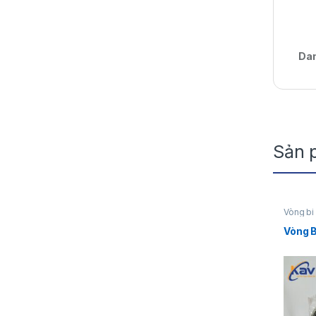
Da
Sản 
Vòng bi
Vòng 