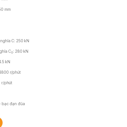
150 mm
 nghĩa C: 250 kN
nghĩa C
: 280 kN
0
4.5 kN
4800 r/phút
 r/phút
 – bạc đạn đũa