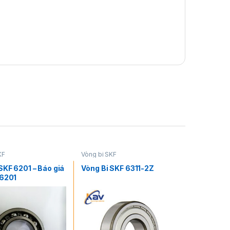
KF
Vòng bi SKF
SKF 6201 – Báo giá
Vòng Bi SKF 6311-2Z
 6201