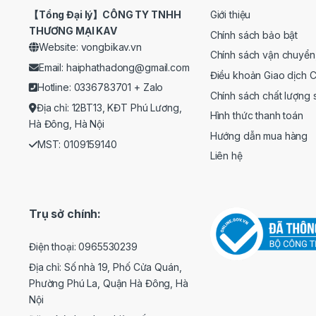
【Tổng Đại lý】CÔNG TY TNHH
Giới thiệu
THƯƠNG MẠI KAV
Chính sách bảo bật
Website: vongbikav.vn
Chính sách vận chuyển
Email:
haiphathadong@gmail.com
Điều khoản Giao dịch 
Hotline: 0336783701 +
Zalo
Chính sách chất lượng
Địa chỉ: 12BT13, KĐT Phú Lương,
Hình thức thanh toán
Hà Đông, Hà Nội
Hướng dẫn mua hàng
MST: 0109159140
Liên hệ
Trụ sở chính:
Điện thoại: 0965530239
Địa chỉ: Số nhà 19, Phố Cửa Quán,
Phường Phú La, Quận Hà Đông, Hà
Nội