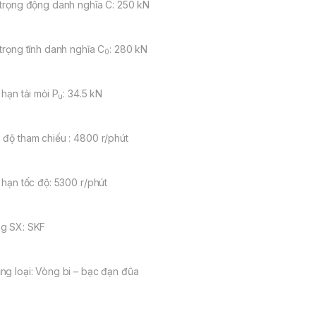
 trọng động danh nghĩa C: 250 kN
 trọng tĩnh danh nghĩa C
: 280 kN
0
 hạn tải mỏi P
: 34.5 kN
u
 độ tham chiếu : 4800 r/phút
i hạn tốc độ: 5300 r/phút
g SX: SKF
ng loại: Vòng bi – bạc đạn đũa