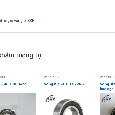
nh mục:
Vòng bi SKF
phẩm tương tự
 SKF
Vòng bi SKF
Vòng bi S
Bi SKF 6003-2Z
Vòng Bi SKF 6310-2RS1
Vòng Bi 
bạc đạn