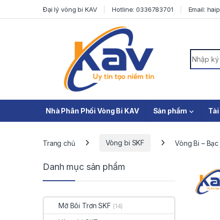
Skip to navigation
Skip to content
Đại lý vòng bi KAV
Hotline: 0336783701
Email: ha
Search f
Nhà Phân Phối Vòng Bi KAV
Sản phẩm
Tài
Trang chủ
Vòng bi SKF
Vòng Bi – Bạ
Danh mục sản phẩm
Mỡ Bôi Trơn SKF
(14)