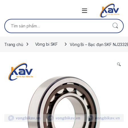
Skip to navigation
Skip to content
Tìm kiếm:
Trang chủ
Vòng bi SKF
Vòng Bi – Bạc đạn SKF NJ233
🔍