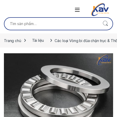
Skip to navigation
Skip to content
Tìm kiếm:
Trang chủ
Tài liệu
Các loại Vòng bi đũa chặn trục & Thô