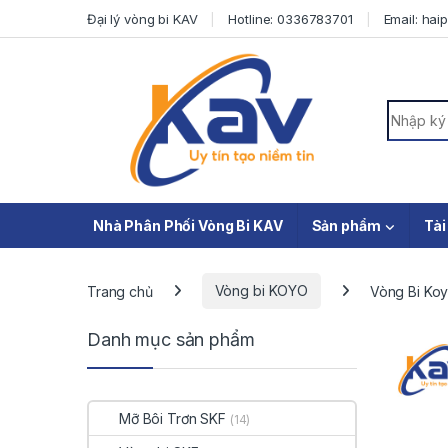
Skip to navigation
Skip to content
Đại lý vòng bi KAV
Hotline: 0336783701
Email: ha
Search f
Nhà Phân Phối Vòng Bi KAV
Sản phẩm
Tài
Trang chủ
Vòng bi KOYO
Vòng Bi Ko
Danh mục sản phẩm
Mỡ Bôi Trơn SKF
(14)