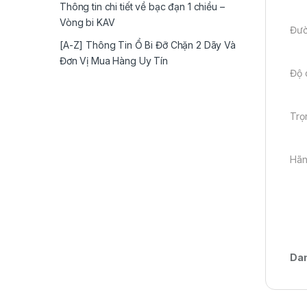
Thông tin chi tiết về bạc đạn 1 chiều –
Vòng bi KAV
Đườ
[A-Z] Thông Tin Ổ Bi Đỡ Chặn 2 Dãy Và
Đơn Vị Mua Hàng Uy Tín
Độ 
Trọ
Hãn
Da