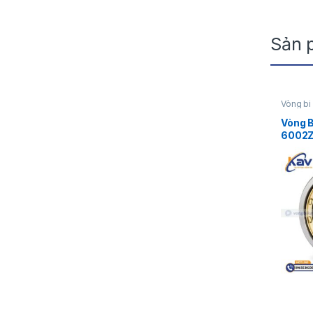
Sản 
Vòng b
Vòng B
6002