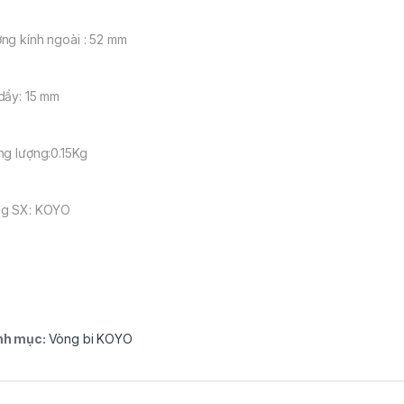
ng kính ngoài : 52 mm
dầy: 15 mm
ng lượng:0.15Kg
g SX: KOYO
nh mục:
Vòng bi KOYO