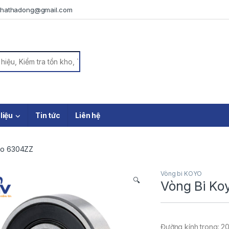
iphathadong@gmail.com
or:
 liệu
Tin tức
Liên hệ
yo 6304ZZ
Vòng bi KOYO
🔍
Vòng Bi Ko
Đường kính trong: 2