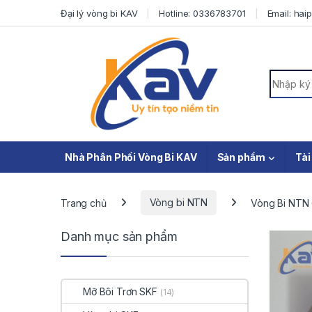
Skip to navigation
Skip to content
Đại lý vòng bi KAV
Hotline: 0336783701
Email: ha
Search f
Nhà Phân Phối Vòng Bi KAV
Sản phẩm
Tài
Trang chủ
Vòng bi NTN
Vòng Bi NTN
Danh mục sản phẩm
Mỡ Bôi Trơn SKF
(14)