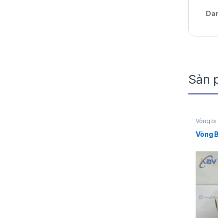
Da
Sản 
Vòng b
Vòng 