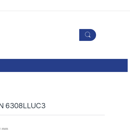
TN 6308LLUC3
0 mm