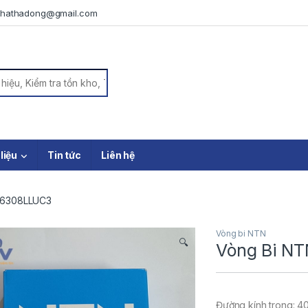
iphathadong@gmail.com
or:
 liệu
Tin tức
Liên hệ
 6308LLUC3
Vòng bi NTN
🔍
Vòng Bi N
Đường kính trong: 4