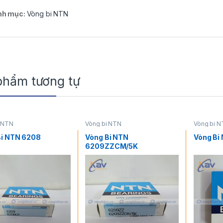
nh mục:
Vòng bi NTN
phẩm tương tự
i NTN
Vòng bi NTN
Vòng bi 
Bi NTN 6208
Vòng Bi NTN
Vòng B
6209ZZCM/5K