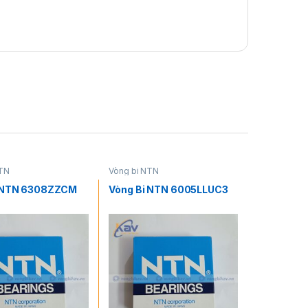
NTN
Vòng bi NTN
i NTN 6308ZZCM
Vòng Bi NTN 6005LLUC3