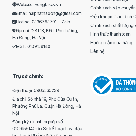
Website: vongbikav.vn
Chính sách vận chuyển
Email:
haiphathadong@gmail.com
Điều khoản Giao dịch 
Hotline: 0336783701 +
Zalo
Chính sách chất lượng
Địa chỉ: 12BT13, KĐT Phú Lương,
Hình thức thanh toán
Hà Đông, Hà Nội
Hướng dẫn mua hàng
MST: 0109159140
Liên hệ
Trụ sở chính:
Điện thoại: 0965530239
Địa chỉ: Số nhà 19, Phố Cửa Quán,
Phường Phú La, Quận Hà Đông, Hà
Nội
Đăng ký doanh nghiệp số
0109159140 do Sở kế hoạch và đầu
tư Thành Phố Hà Nội cấp ngày