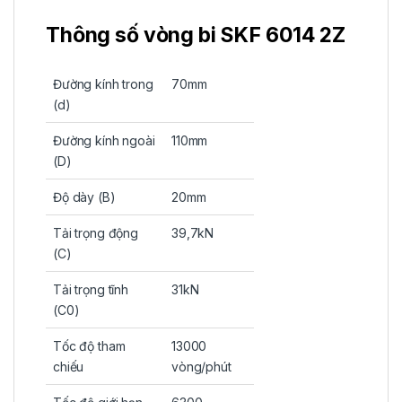
Thông số vòng bi SKF 6014 2Z
Đường kính trong
70mm
(d)
Đường kính ngoài
110mm
(D)
Độ dày (B)
20mm
Tải trọng động
39,7kN
(C)
Tải trọng tĩnh
31kN
(C0)
Tốc độ tham
13000
chiếu
vòng/phút