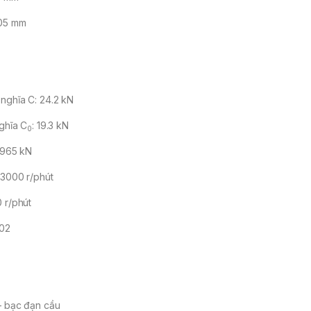
105 mm
g
nghĩa C: 24.2 kN
nghĩa C
: 19.3 kN
0
0.965 kN
13000 r/phút
0 r/phút
.02
– bạc đạn cầu