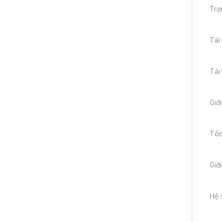
Trọ
Tải
Tải
Giới
Tốc
Giớ
Hệ 