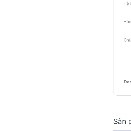
Hệ s
Hãn
Chủ
Da
Sản 