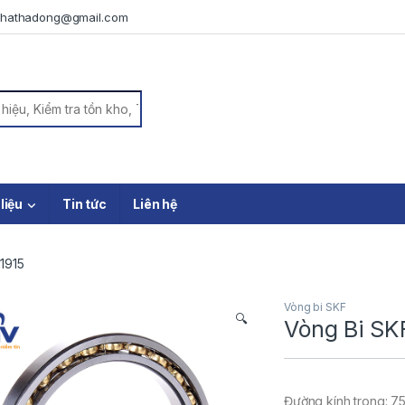
iphathadong@gmail.com
or:
 liệu
Tin tức
Liên hệ
1915
Vòng bi SKF
🔍
Vòng Bi SK
Đường kính trong: 7