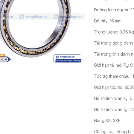
Đường kính ngoài : 
Độ dầy: 16 mm
Trọng lượng: 0.36 K
Tải trọng đồng danh 
Tải trọng tĩnh danh 
Giới hạn tải mỏi P
: 
u
Tốc độ tham chiếu : 
Giới hạn tốc độ: 800
Hệ số tính toán k
: 0
r
Hệ số tính toán f
: 14
0
Hãng SX: SKF
Chủng loại: Vòng bi 