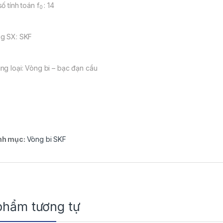
ố tính toán f
: 14
0
g SX: SKF
ng loại: Vòng bi – bạc đạn cầu
nh mục:
Vòng bi SKF
phẩm tương tự