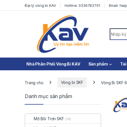
Skip to navigation
Skip to content
Đại lý vòng bi KAV
Hotline: 0336783701
Email: ha
Search f
Nhà Phân Phối Vòng Bi KAV
Sản phẩm
Tài
Trang chủ
Vòng bi SKF
Vòng Bi SKF 6
Danh mục sản phẩm
Mỡ Bôi Trơn SKF
(14)