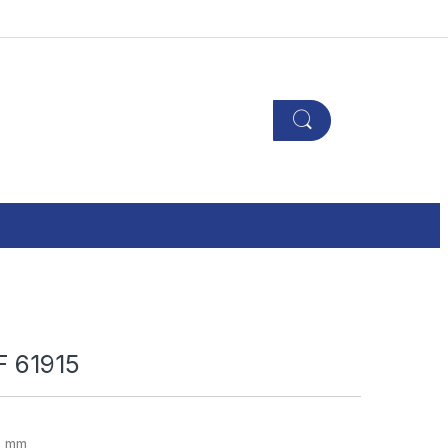
F 61915
5 mm