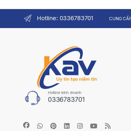
Hotline: 0336783701
CUNG CẤP
Hotline kinh doanh
0336783701