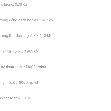
ng lượng: 0.36 Kg
 trọng đồng danh nghĩa C: 24.2 kN
 trọng tĩnh danh nghĩa C
: 19.3 kN
0
 hạn tải mỏi P
: 0.965 kN
u
 độ tham chiếu : 13000 r/phút
i hạn tốc độ: 8000 r/phút
số tính toán k
: 0.02
r