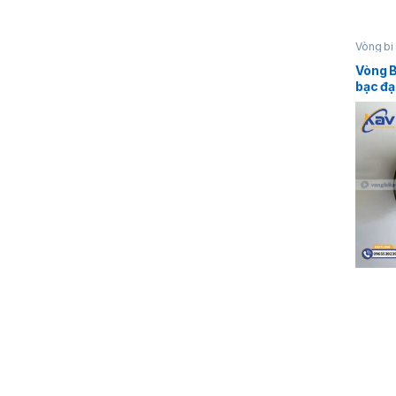
Vòng bi
Vòng B
bạc đạ