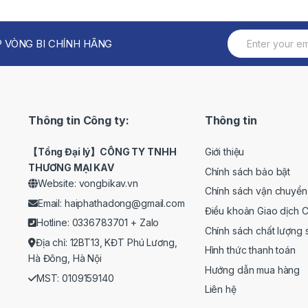
 VÒNG BI CHÍNH HÃNG
Thông tin Công ty:
Thông tin
【Tổng Đại lý】CÔNG TY TNHH
Giới thiệu
THƯƠNG MẠI KAV
Chính sách bảo bật
Website: vongbikav.vn
Chính sách vận chuyển
Email:
haiphathadong@gmail.com
Điều khoản Giao dịch 
Hotline: 0336783701 +
Zalo
Chính sách chất lượng
Địa chỉ: 12BT13, KĐT Phú Lương,
Hình thức thanh toán
Hà Đông, Hà Nội
Hướng dẫn mua hàng
MST: 0109159140
Liên hệ