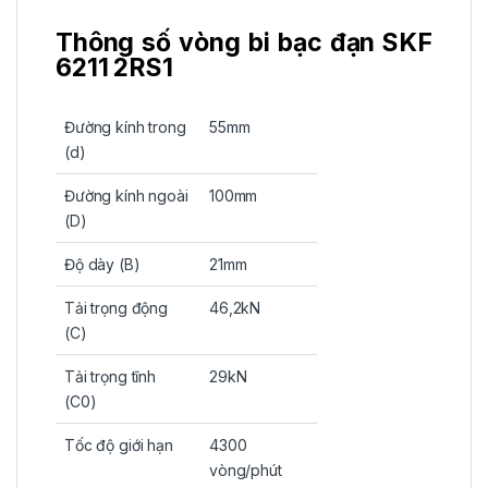
Thông số vòng bi bạc đạn SKF
6211 2RS1
Đường kính trong
55mm
(d)
Đường kính ngoài
100mm
(D)
Độ dày (B)
21mm
Tải trọng động
46,2kN
(C)
Tải trọng tĩnh
29kN
(C0)
Tốc độ giới hạn
4300
vòng/phút