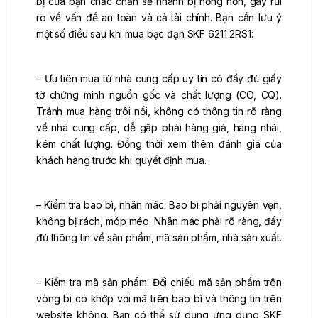
bị của bạn chắc chắn sẽ nhanh bị hỏng hơn, gây rủi
ro về vấn đề an toàn và cả tài chính. Bạn cần lưu ý
một số điều sau khi mua bạc đạn SKF 6211 2RS1:
– Ưu tiên mua từ nhà cung cấp uy tín có đầy đủ giấy
tờ chứng minh nguồn gốc và chất lượng (CO, CQ).
Tránh mua hàng trôi nổi, không có thông tin rõ ràng
về nhà cung cấp, dễ gặp phải hàng giả, hàng nhái,
kém chất lượng. Đồng thời xem thêm đánh giá của
khách hàng trước khi quyết định mua.
– Kiểm tra bao bì, nhãn mác: Bao bì phải nguyên vẹn,
không bị rách, móp méo. Nhãn mác phải rõ ràng, đầy
đủ thông tin về sản phẩm, mã sản phẩm, nhà sản xuất.
– Kiểm tra mã sản phẩm: Đối chiếu mã sản phẩm trên
vòng bi có khớp với mã trên bao bì và thông tin trên
website không. Bạn có thể sử dụng ứng dụng SKF