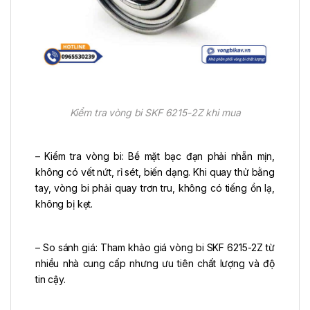
Kiểm tra vòng bi SKF 6215-2Z khi mua
– Kiểm tra vòng bi: Bề mặt bạc đạn phải nhẵn mịn,
không có vết nứt, rỉ sét, biến dạng. Khi quay thử bằng
tay, vòng bi phải quay trơn tru, không có tiếng ồn lạ,
không bị kẹt.
– So sánh giá: Tham khảo giá vòng bi SKF 6215-2Z từ
nhiều nhà cung cấp nhưng ưu tiên chất lượng và độ
tin cậy.