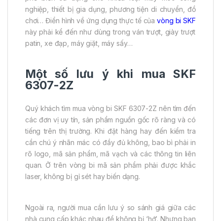
nghiệp, thiết bị gia dụng, phương tiện di chuyển, đồ
chơi… Điển hình về ứng dụng thực tế của
vòng bi SKF
này phải kể đến như dùng trong ván trượt, giày trượt
patin, xe đạp, máy giặt, máy sấy…
Một số lưu ý khi mua SKF
6307-2Z
Quý khách tìm mua vòng bi SKF 6307-2Z nên tìm đến
các đơn vị uy tín, sản phẩm nguồn gốc rõ ràng và có
tiếng trên thị trường. Khi đặt hàng hay đến kiểm tra
cần chú ý nhãn mác có đầy đủ không, bao bì phải in
rõ logo, mã sản phẩm, mã vạch và các thông tin liên
quan. Ở trên vòng bi mã sản phẩm phải được khắc
laser, không bị gỉ sét hay biến dạng.
Ngoài ra, người mua cần lưu ý so sánh giá giữa các
nhà cung cấp khác nhau để không bị ‘hớ’. Nhưng bạn