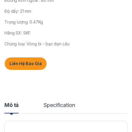
Đường kính ngoài : 80 mm
Độ dầy: 21 mm
Trọng lượng: 0.47Kg
Hãng SX: SKF
Chủng loại: Vòng bi – bạc đạn cầu
Liên Hệ Báo Giá
Mô tả
Specification