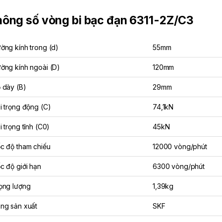
ông số vòng bi bạc đạn 6311-2Z/C3
ờng kính trong (d)
55mm
ờng kính ngoài (D)
120mm
 dày (B)
29mm
i trọng động (C)
74,1kN
i trọng tĩnh (C0)
45kN
c độ tham chiếu
12000 vòng/phút
c độ giới hạn
6300 vòng/phút
ọng lượng
1,39kg
ng sản xuất
SKF