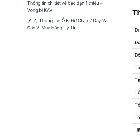
Thông tin chi tiết về bạc đạn 1 chiều –
Vòng bi KAV
Th
[A-Z] Thông Tin Ổ Bi Đỡ Chặn 2 Dãy Và
Đơn Vị Mua Hàng Uy Tín
Đư
Đư
Độ
Tả
Tả
Tố
Tố
Tr
Hã