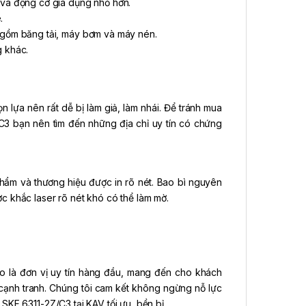
và động cơ gia dụng nhỏ hơn.
.
gồm băng tải, máy bơm và máy nén.
g khác.
 lựa nên rất dễ bị làm giả, làm nhái. Để tránh mua
C3 bạn nên tìm đến những địa chỉ uy tín có chứng
phẩm và thương hiệu được in rõ nét. Bao bì nguyên
c khắc laser rõ nét khó có thể làm mờ.
o là đơn vị uy tín hàng đầu, mang đến cho khách
cạnh tranh. Chúng tôi cam kết không ngừng nỗ lực
KF 6311-2Z/C3 tại KAV tối ưu, bền bỉ.