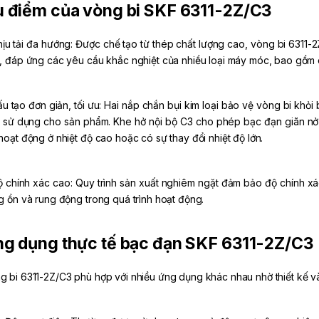
 điểm của vòng bi SKF 6311-2Z/C3
hịu tải đa hướng: Được chế tạo từ thép chất lượng cao, vòng bi 6311-
c, đáp ứng các yêu cầu khắc nghiệt của nhiều loại máy móc, bao gồm c
ấu tạo đơn giản, tối ưu: Hai nắp chắn bụi kim loại bảo vệ vòng bi khỏ
 sử dụng cho sản phẩm. Khe hở nội bộ C3 cho phép bạc đạn giãn nở 
 hoạt động ở nhiệt độ cao hoặc có sự thay đổi nhiệt độ lớn.
ộ chính xác cao: Quy trình sản xuất nghiêm ngặt đảm bảo độ chính xác
ng ồn và rung động trong quá trình hoạt động.
g dụng thực tế bạc đạn SKF 6311-2Z/C3
g bi 6311-2Z/C3 phù hợp với nhiều ứng dụng khác nhau nhờ thiết kế và