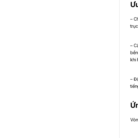
Ưu
– C
trụ
– C
bền
khi
– Đ
tiế
Ứn
Vòn