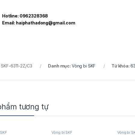
Hotline: 0962328368
Email: haiphathadong@gmail.com
:
SKF-6311-2Z/C3
Danh mục:
Vòng bi SKF
Từ khóa:
63
phẩm tương tự
 SKF
Vòng bi SKF
Vòng bi S