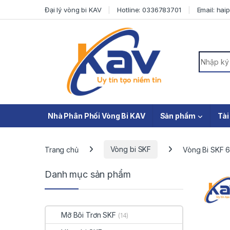
Skip to navigation
Skip to content
Đại lý vòng bi KAV
Hotline: 0336783701
Email: ha
Search f
Nhà Phân Phối Vòng Bi KAV
Sản phẩm
Tài
Trang chủ
Vòng bi SKF
Vòng Bi SKF 6
Danh mục sản phẩm
Mỡ Bôi Trơn SKF
(14)