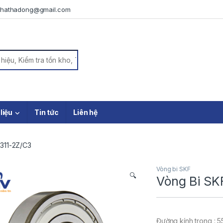
iphathadong@gmail.com
or:
 liệu
Tin tức
Liên hệ
311-2Z/C3
Vòng bi SKF
🔍
Vòng Bi SK
Đường kính trong : 