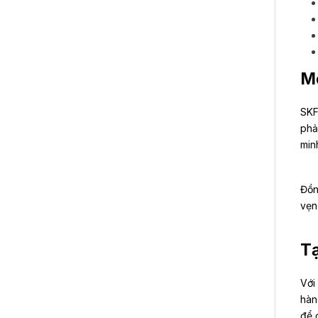
Mộ
SKF
phả
min
Đồn
vẹn
Tạ
Với
hàn
để 