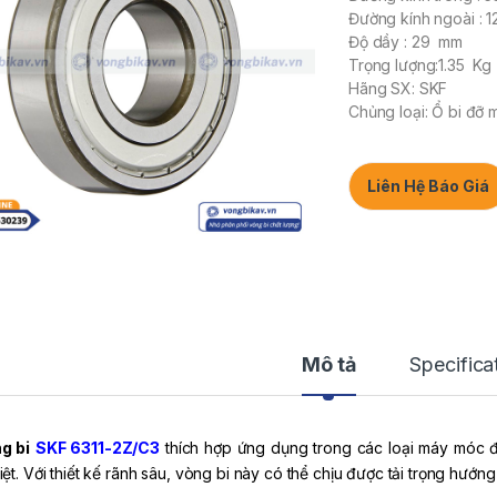
Đường kính ngoài : 
Độ dầy : 29 mm
Trọng lượng:1.35 Kg
Hãng SX: SKF
Chủng loại: Ổ bi đỡ 
Liên Hệ Báo Giá
Mô tả
Specifica
g bi
SKF 6311-2Z/C3
thích hợp ứng dụng trong các loại máy móc đ
iệt. Với thiết kế rãnh sâu, vòng bi này có thể chịu được tải trọng hướn