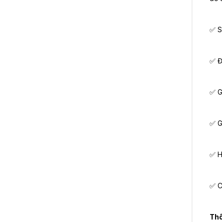
✅ S
✅ Đ
✅ G
✅ G
✅ H
✅ C
Thô