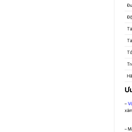
Đư
Độ
Tả
Tả
Tố
Tr
Hã
Ưu
–
V
xâm
– M