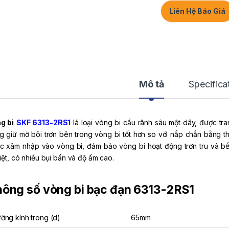
Liên Hệ Báo Giá
Mô tả
Specifica
g bi
SKF 6313-2RS1
là loại vòng bi cầu rãnh sâu một dãy, được tr
g giữ mỡ bôi trơn bên trong vòng bi tốt hơn so với nắp chắn bằng t
c xâm nhập vào vòng bi, đảm bảo vòng bi hoạt động trơn tru và bền
iệt, có nhiều bụi bẩn và độ ẩm cao.
ông số vòng bi bạc đạn 6313-2RS1
ờng kính trong (d)
65mm