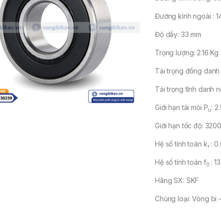
Đường kính ngoài : 
Độ dầy: 33 mm
Trọng lượng: 2.16 Kg
Tải trọng đồng danh 
Tải trọng tĩnh danh 
Giới hạn tải mỏi P
: 2
u
Giới hạn tốc độ: 3200
Hệ số tính toán k
: 0
r
Hệ số tính toán f
: 13
0
Hãng SX: SKF
Chủng loại: Vòng bi 