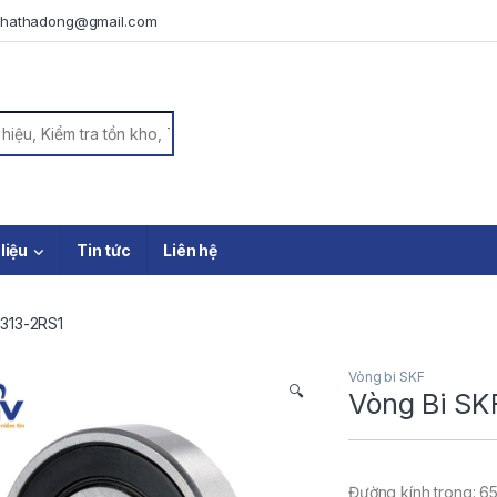
iphathadong@gmail.com
or:
 liệu
Tin tức
Liên hệ
6313-2RS1
Vòng bi SKF
🔍
Vòng Bi SK
Đường kính trong: 6