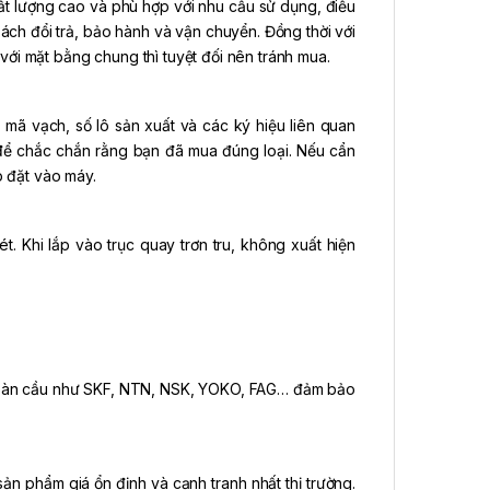
 lượng cao và phù hợp với nhu cầu sử dụng, điều
sách đổi trả, bảo hành và vận chuyển. Đồng thời với
ới mặt bằng chung thì tuyệt đối nên tránh mua.
 mã vạch, số lô sản xuất và các ký hiệu liên quan
để chắc chắn rằng bạn đã mua đúng loại. Nếu cẩn
ắp đặt vào máy.
. Khi lắp vào trục quay trơn tru, không xuất hiện
n toàn cầu như SKF, NTN, NSK, YOKO, FAG… đảm bảo
n phẩm giá ổn định và cạnh tranh nhất thị trường.