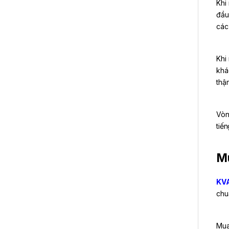
Khi
đầu
các
Khi
khá
thậ
Vòn
tiến
Mu
KV
chu
Mua