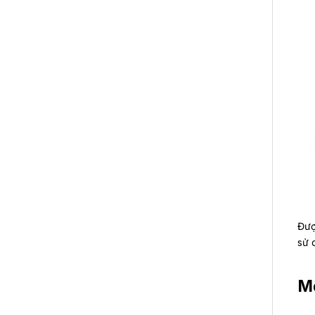
Đượ
sử 
Mộ