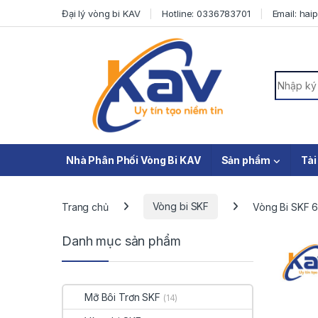
Skip to navigation
Skip to content
Đại lý vòng bi KAV
Hotline: 0336783701
Email: ha
Search f
Nhà Phân Phối Vòng Bi KAV
Sản phẩm
Tài
Trang chủ
Vòng bi SKF
Vòng Bi SKF 
Danh mục sản phẩm
Mỡ Bôi Trơn SKF
(14)