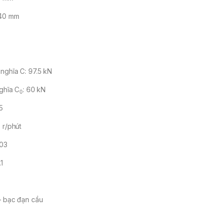
140 mm
nghĩa C: 97.5 kN
nghĩa C
: 60 kN
0
.5
 r/phút
.03
.1
– bạc đạn cầu