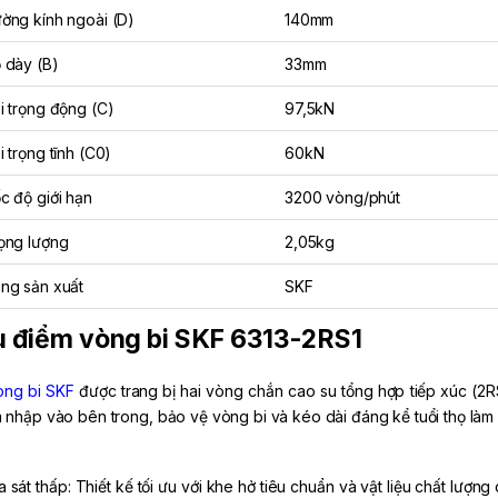
ờng kính ngoài (D)
140mm
 dày (B)
33mm
i trọng động (C)
97,5kN
i trọng tĩnh (C0)
60kN
c độ giới hạn
3200 vòng/phút
ọng lượng
2,05kg
ng sản xuất
SKF
 điểm vòng bi SKF 6313-2RS1
òng bi SKF
được trang bị hai vòng chắn cao su tổng hợp tiếp xúc (2R
 nhập vào bên trong, bảo vệ vòng bi và kéo dài đáng kể tuổi thọ làm 
a sát thấp: Thiết kế tối ưu với khe hở tiêu chuẩn và vật liệu chất lượn