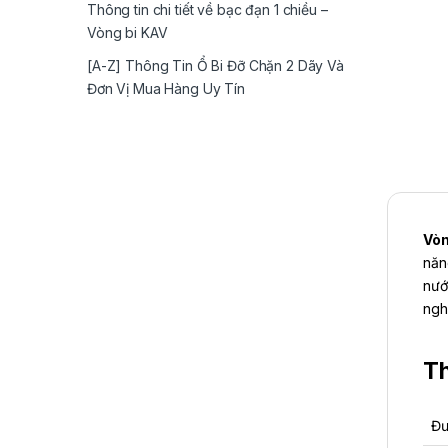
Thông tin chi tiết về bạc đạn 1 chiều –
Vòng bi KAV
[A-Z] Thông Tin Ổ Bi Đỡ Chặn 2 Dãy Và
Đơn Vị Mua Hàng Uy Tín
Vòn
năn
nướ
ngh
Th
Đư