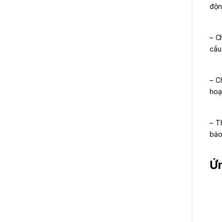
động
– C
cầu
– C
hoạ
– T
bảo 
Ứn