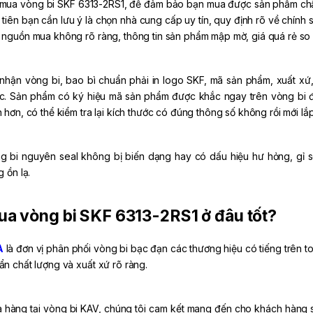
 mua vòng bi SKF 6313-2RS1, để đảm bảo bạn mua được sản phẩm chất
 tiên bạn cần lưu ý là chọn nhà cung cấp uy tín, quy định rõ về chính 
 nguồn mua không rõ ràng, thông tin sản phẩm mập mờ, giá quá rẻ so v
 nhận vòng bi, bao bì chuẩn phải in logo SKF, mã sản phẩm, xuất xứ,
c. Sản phẩm có ký hiệu mã sản phẩm được khắc ngay trên vòng bi 
n hơn, có thể kiểm tra lại kích thước có đúng thông số không rồi mới l
g bi nguyên seal không bị biến dạng hay có dấu hiệu hư hỏng, gỉ sét
g ồn lạ.
a vòng bi SKF 6313-2RS1 ở đâu tốt?
A
là đơn vị phân phối vòng bi bạc đạn các thương hiệu có tiếng trê
ẩn chất lượng và xuất xứ rõ ràng.
 hàng tại vòng bi KAV, chúng tôi cam kết mang đến cho khách hàng sả