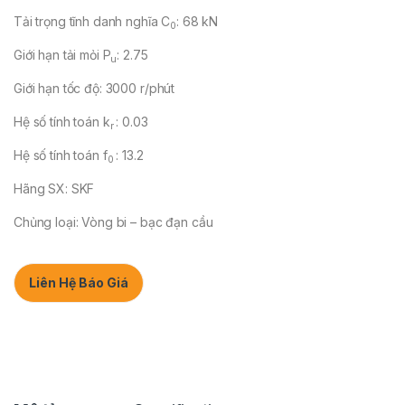
Tải trọng tĩnh danh nghĩa C
: 68 kN
0
Giới hạn tải mỏi P
: 2.75
u
Giới hạn tốc độ: 3000 r/phút
Hệ số tính toán k
: 0.03
r
Hệ số tính toán f
: 13.2
0
Hãng SX: SKF
Chủng loại: Vòng bi – bạc đạn cầu
Liên Hệ Báo Giá