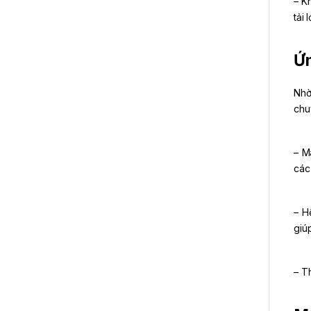
– K
tải 
Ứn
Nhờ
chu
– M
các
– H
giú
– T