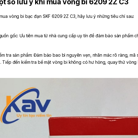
t số lưu ý khi mua vòng bi 6209 2Z C3
 mua vòng bi bạc đạn SKF 6209 2Z C3, hãy lưu ý những tiêu chí sau:
guồn gốc: Ưu tiên mua từ nhà cung cấp uy tín để đảm bảo sản phẩm chí
iểm tra sản phẩm: Đảm bảo bao bì nguyên vẹn, nhãn mác rõ ràng, mã s
. Tiếp đến kiểm tra bề mặt vòng bi không có hư hỏng, quay thử vòng b