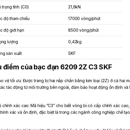
i trọng tĩnh (C0)
21,6kN
c độ tham chiếu
17000 vòng/phút
c độ giới hạn
8500 vòng/phút
ọng lượng
0,42kg
ng sản xuất
SKF
 điểm của bạc đạn 6209 2Z C3 SKF
ảo vệ tối ưu: Được trang bị hai nắp chắn bằng kim loại (2Z) ở cả hai 
các tác động từ môi trường bên ngoài, đảm bảo hoạt động ổn định và k
ộ chính xác cao: Mã hiệu “C3” cho biết vòng bi có cấp chính xác cao,
chính xác và ổn định, đặc biệt là trong các ngành công nghiệp chế tạo 