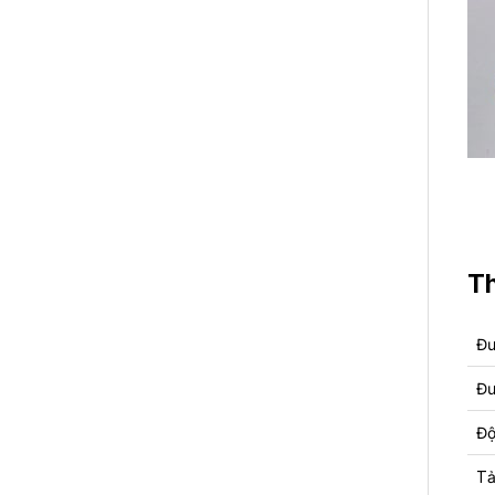
Th
Đư
Đư
Độ
Tả