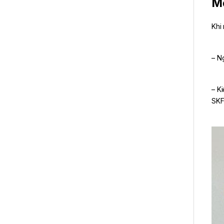
Mộ
Khi
– N
– K
SKF