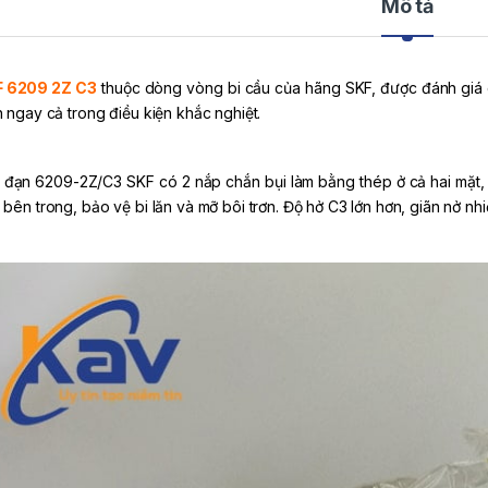
Mô tả
 6209 2Z C3
thuộc dòng vòng bi cầu của hãng SKF, được đánh giá
h ngay cả trong điều kiện khắc nghiệt.
 đạn 6209-2Z/C3 SKF có 2 nắp chắn bụi làm bằng thép ở cả hai mặt,
bên trong, bảo vệ bi lăn và mỡ bôi trơn. Độ hở C3 lớn hơn, giãn nở nhiệ