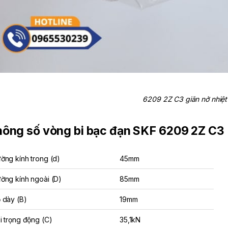
6209 2Z C3 giãn nở nhiệt 
ông số vòng bi bạc đạn SKF 6209 2Z C3
ờng kính trong (d)
45mm
ờng kính ngoài (D)
85mm
 dày (B)
19mm
i trọng động (C)
35,1kN