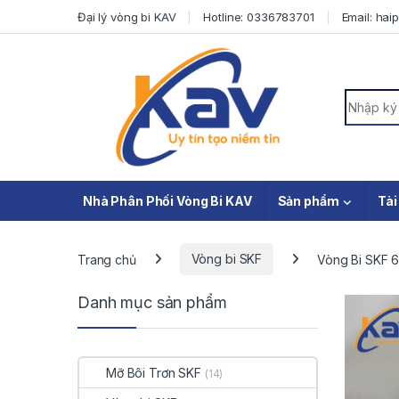
Skip to navigation
Skip to content
Đại lý vòng bi KAV
Hotline: 0336783701
Email: ha
Search f
Nhà Phân Phối Vòng Bi KAV
Sản phẩm
Tài
Trang chủ
Vòng bi SKF
Vòng Bi SKF 
Danh mục sản phẩm
Mỡ Bôi Trơn SKF
(14)