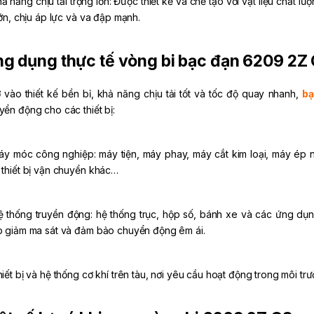
hả năng chịu tải trọng lớn: Được thiết kế và chế tạo với vật liệu chất
lớn, chịu áp lực và va đập mạnh.
g dụng thực tế vòng bi bạc đạn 6209 2Z
 vào thiết kế bền bỉ, khả năng chịu tải tốt và tốc độ quay nhanh,
bạ
yển động cho các thiết bị:
áy móc công nghiệp: máy tiện, máy phay, máy cắt kim loại, máy ép 
 thiết bị vận chuyển khác…
ệ thống truyền động: hệ thống trục, hộp số, bánh xe và các ứng dụ
p giảm ma sát và đảm bảo chuyển động êm ái.
hiết bị và hệ thống cơ khí trên tàu, nơi yêu cầu hoạt động trong môi t