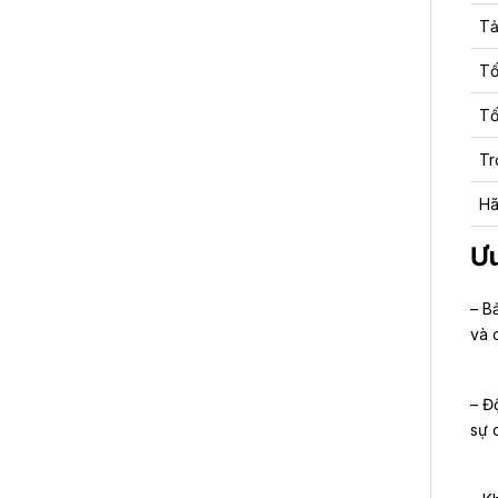
Tả
Tố
Tố
Tr
Hã
Ưu
– B
và 
– Đ
sự 