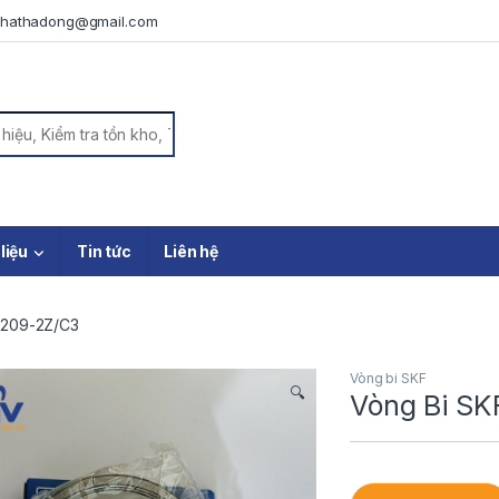
iphathadong@gmail.com
or:
 liệu
Tin tức
Liên hệ
6209-2Z/C3
Vòng bi SKF
🔍
Vòng Bi S